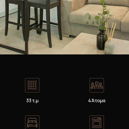
33 τ.μ
4 Άτομα