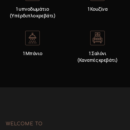
1 υπνοδωμάτιο
1 Κουζίνα
(Υπέρδιπλο κρεβάτι)
1 Μπάνιο
1 Σαλόνι
(Καναπές κρεβάτι)
WELCOME TO